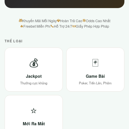
🎁
💎
🎯
Khuyến Mãi Mỗi Ngày
Hoàn Trả Cao
Odds Cao Nhất
🔥
📞
📜
Freebet Miễn Phí
Hỗ Trợ 24/7
Giấy Phép Hợp Pháp
THỂ LOẠI
💰
🃏
Jackpot
Game Bài
Thưởng cực khủng
Poker, Tiến Lên, Phỏm
⭐
Mới Ra Mắt