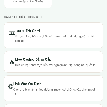
Game cập nhật mỗi tuần
CAM KẾT CỦA CHÚNG TÔI
1000+ Trò Chơi
🎰
Slot, casino, thể thao, bắn cá, game bài — đa dạng, cập nhật
liên tục.
Live Casino Đẳng Cấp
🔥
Dealer thật, chơi trực tiếp, trải nghiệm như tại sòng bài quốc tế.
Link Vào Ổn Định
🌐
Không lo bị chặn, nhiều đường truyền dự phòng, vào chơi mượt
mà.