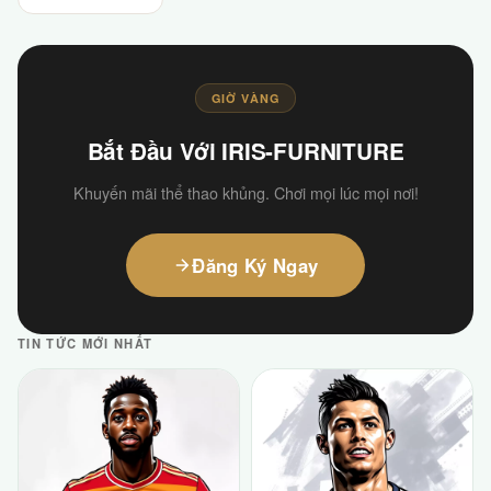
GIỜ VÀNG
Bắt Đầu Với IRIS-FURNITURE
Khuyến mãi thể thao khủng. Chơi mọi lúc mọi nơi!
Đăng Ký Ngay
TIN TỨC MỚI NHẤT