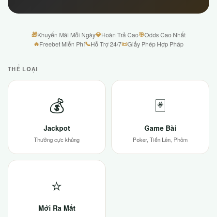
🎁
💎
🎯
Khuyến Mãi Mỗi Ngày
Hoàn Trả Cao
Odds Cao Nhất
🔥
📞
📜
Freebet Miễn Phí
Hỗ Trợ 24/7
Giấy Phép Hợp Pháp
THỂ LOẠI
💰
🃏
Jackpot
Game Bài
Thưởng cực khủng
Poker, Tiến Lên, Phỏm
⭐
Mới Ra Mắt