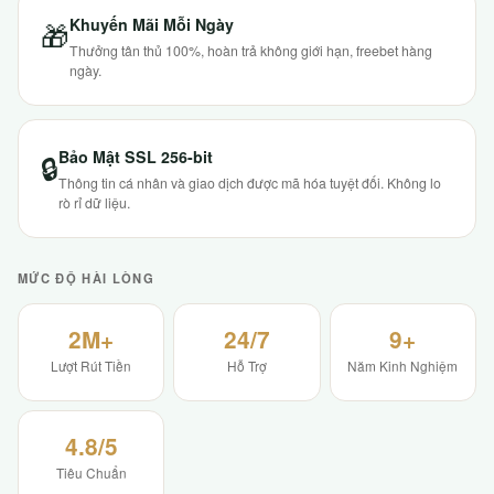
Khuyến Mãi Mỗi Ngày
🎁
Thưởng tân thủ 100%, hoàn trả không giới hạn, freebet hàng
ngày.
Bảo Mật SSL 256-bit
🔒
Thông tin cá nhân và giao dịch được mã hóa tuyệt đối. Không lo
rò rỉ dữ liệu.
MỨC ĐỘ HÀI LÒNG
2M+
24/7
9+
Lượt Rút Tiền
Hỗ Trợ
Năm Kinh Nghiệm
4.8/5
Tiêu Chuẩn