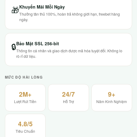
Khuyến Mãi Mỗi Ngày
🎁
Thưởng tân thủ 100%, hoàn trả không giới hạn, freebet hàng
ngày.
Bảo Mật SSL 256-bit
🔒
Thông tin cá nhân và giao dịch được mã hóa tuyệt đối. Không lo
rò rỉ dữ liệu.
MỨC ĐỘ HÀI LÒNG
2M+
24/7
9+
Lượt Rút Tiền
Hỗ Trợ
Năm Kinh Nghiệm
4.8/5
Tiêu Chuẩn