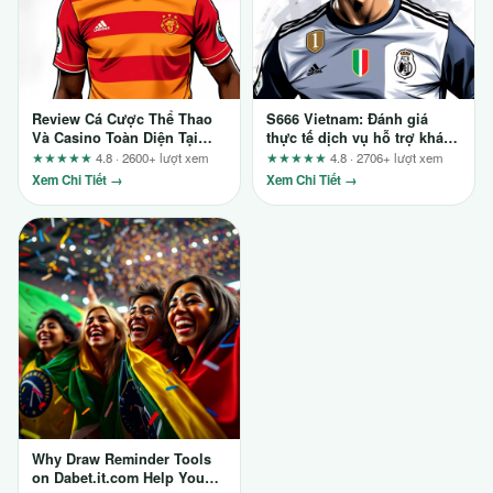
Review Cá Cược Thể Thao
S666 Vietnam: Đánh giá
Và Casino Toàn Diện Tại
thực tế dịch vụ hỗ trợ khách
sunwin99.vip – Đâu Là Điểm
hàng 24/7 có đáng tin?
★★★★★
4.8 · 2600+ lượt xem
★★★★★
4.8 · 2706+ lượt xem
Cần Xác Minh?
Xem Chi Tiết →
Xem Chi Tiết →
Why Draw Reminder Tools
on Dabet.it.com Help You